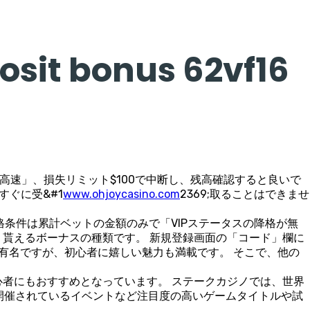
sit bonus 62vf16
度「高速」、損失リミット$100で中断し、残高確認すると良いで
すぐに受&#1
www.ohjoycasino.com
2369;取ることはできませ
条件は累計ベットの金額のみで「VIPステータスの降格が無
貰えるボーナスの種類です。 新規登録画面の「コード」欄に
ことで有名ですが、初心者に嬉しい魅力も満載です。 そこで、他の
者にもおすすめとなっています。 ステークカジノでは、世界
開催されているイベントなど注目度の高いゲームタイトルや試