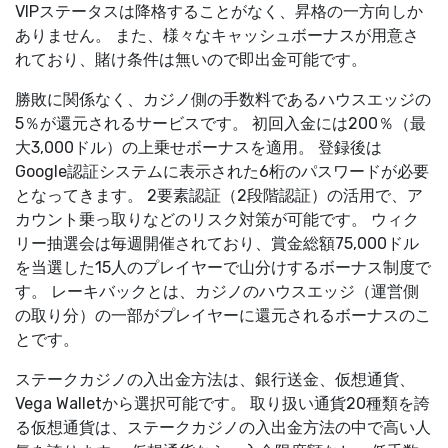
VIPステータスは降格することがなく、昇格の一方向しか
ありません。 また、様々なキャッシュボーナスが用意さ
れており、賭け条件は無いので即出金可能です。
勝敗に関係なく、カジノ側の手数料であるハウスエッジの
5％が還元されるサービスです。 初回入金には200％（最
大3,000ドル）の上乗せボーナスを適用。 登録後は
Google認証システムに表示された6桁のパスワードが必要
となってきます。 2要素認証（2段階認証）の活用で、ア
カウント乗っ取りなどのリスク対策が可能です。 ウィク
リー抽選会は毎週開催されており、賞金総額75,000ドル
を当選した15人のプレイヤーで山分けするボーナス制度で
す。 レーキバックとは、カジノのハウスエッジ（運営側
の取り分）の一部がプレイヤーに還元されるボーナスのこ
とです。
ステークカジノの入出金方法は、銀行送金、仮想通貨、
Vega Walletから選択可能です。 取り扱い通貨20種類を誇
る仮想通貨は、ステークカジノの入出金方法の中で高い人