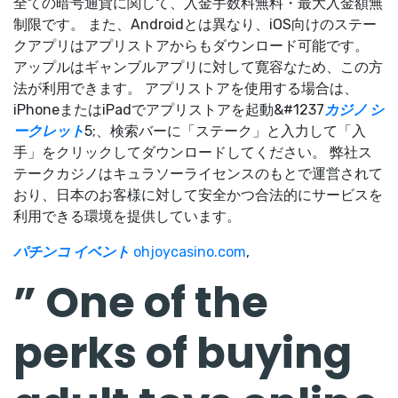
全ての暗号通貨に関して、入金手数料無料・最大入金額無
制限です。 また、Androidとは異なり、iOS向けのステー
クアプリはアプリストアからもダウンロード可能です。
アップルはギャンブルアプリに対して寛容なため、この方
法が利用できます。 アプリストアを使用する場合は、
iPhoneまたはiPadでアプリストアを起動&#1237
カジノ シ
ークレット
5;、検索バーに「ステーク」と入力して「入
手」をクリックしてダウンロードしてください。 弊社ス
テークカジノはキュラソーライセンスのもとで運営されて
おり、日本のお客様に対して安全かつ合法的にサービスを
利用できる環境を提供しています。
パチンコ イベント
ohjoycasino.com
,
” One of the
perks of buying