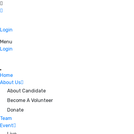
Login
Menu
Login
Home
About Us
About Candidate
Become A Volunteer
Donate
Team
Event
Live