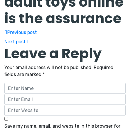
adult toys online
is the assurance
Previous post
Next post
Leave a Reply
Your email address will not be published.
Required
fields are marked
*
Save my name, email, and website in this browser for