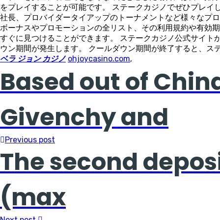
をプレイすることが可能です。 ステークカジノでぜひプレイ
社長、プロバイダータイアップのトーナメントなど様々なプロ
ボーナスやプロモーションの全リスト、その利用規約や有効期
すぐに見つけることができます。 ステークカジノ公式サイトか
ウン期間が発生します。 クールダウン期間が終了すると、ス
ベラ ジョン カジノ
ohjoycasino.com
,
Based out of China
Givenchy and
Previous post
The second deposi
(max
Next post