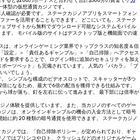
金すると$200のボーナスと合わせて合計$300分の資金でゲ
カ
ック一体型の仮想通貨カジノです。
本人確認が必要です。 ステークカジノアプリをスマートフォン
ファーを活用することもできます。 どこにいても、ステーク
ウェブサイトから無料でダウンロード可能なシステムモバイル
ます。 モバイル版のサイトはデスクトップ版と機能面での違
センスは、オンラインゲーミング業界でトップクラスの知名度＆信
後「設定」＞「責任あるギャンブル」＞「自己排除」へアクセス
ードを要求することで、ログイン時に追加のセキュリティを加え
スポーツベット」も完備されています。 人気の「バカラ」「ブ
いいでしょう。
です。 シンプルな構成のビデオスロットで、スキャッターが3つ
に2倍になるため、最大で6倍の配当を獲得できる仕組みです。
上から球が落ち、釘を左右に伝って進みます。 最下部には倍率が
ジノ体験を提供しています。 また、当カジノのすべてのゲー
カジノは、オンラインギャンブルの機会の入金方法として暗号
に約 20 種類の暗号通貨を使用できます。 ステークカジノ
クカジノでは、「自己排除ポリシー」が定められており、ギャ
ジノではプリンコやロト、クラッシュなどのオリジナルゲーム