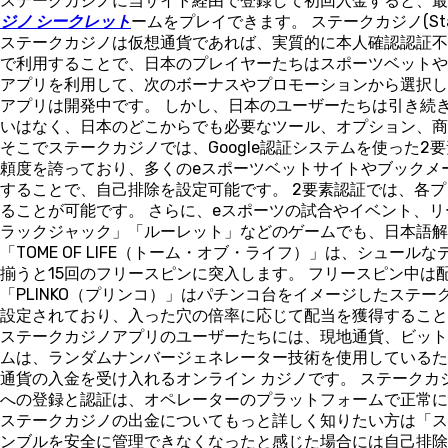
ステークカジノに当サイト経由で登録して初回入金すると、最高$1
ジノ シークレット
ームをプレイできます。 ステークカジノ(St
ステークカジノは仮想通貨であれば、実質的に本人確認認証不要
で利用することで、日本のプレイヤーたちはスポーツベットや
アプリを利用して、次のボーナスやプロモーションから選択し
アプリは開発中です。 しかし、日本のユーザーたちは引き続
いはなく、日本のどこからでも必要なツール、オプション、商
そこでステークカジノでは、Google認証システムを使った
頼度を誇っており、多くのeスポーツベットサイトやブックメ
することで、自己排除を設定可能です。 2要素認証では、各
ることが可能です。 さらに、eスポーツの試合やイベント、
ラックジャック」「ルーレット」などのゲームでも、日本語解
「TOME OF LIFE（トーム・オブ・ライフ）」は、シュ
揃うと15回のフリースピンに突入します。 フリースピン中
「PLINKO（プリンコ）」はパチンコ台をイメージしたステ
設定されており、入った穴の倍率に応じて配当を獲得すること
ステークカジノアプリのユーザーたちには、現地通貨、ビット
ムは、ランダムナンバージェネレーター技術を使用しているた
通貨の入金を受け入れるオンライン カジノです。 ステークカ
への登録と認証は、オペレーターのプラットフォームで正常に
ステークカジノの出金についてもっと詳しく知りたい方は「ス
ンブルを安全に管理できなくなったと感じた場合には自己排除