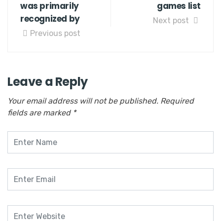
was primarily
games list
recognized by
Next post
Previous post
Leave a Reply
Your email address will not be published.
Required
fields are marked
*