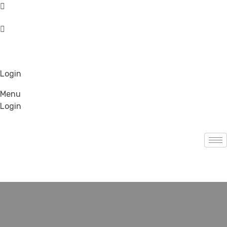
Login
Menu
Login