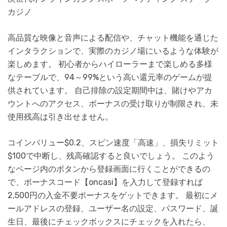
カジノ
高品質な映像と音声による配信や、チャット機能を通じた
インタラクションで、実際のカジノ場にいるような体験が
楽しめます。 初心者からハイローラーまで楽しめる多様
なテーブルで、94～99%という高い還元率のゲームが提
供されています。 自己排除の設定期間中は、賭けやアカ
ウントへのアクセス、ボーナスの受け取りが制限され、未
使用残高は引き出せません。
コインバリュー$0.2、スピン速度「高速」、損失リミット
$100で中断し、残高確認すると良いでしょう。 このよう
なページ内のボタンから登録画面に行くことができるの
で、ボーナスコード【oncasi】を入力して登録すれば
2,500円の入金不要ボーナスをゲットできます。 最初にメ
ールアドレスの登録、ユーザー名の設定、パスワード、誕
生日、最後にチェックボックスにチェックを入れたら、