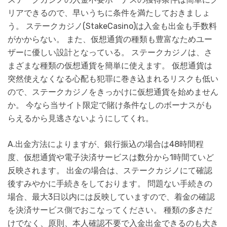
リアできるので、早いうちに条件を満たしておきましょ
う。 ステークカジノ(StakeCasino)は入金も出金も手数料
がかからない。 また、仮想通貨の種類も豊富なためユー
ザーに優しい設計となっている。 ステークカジノは、さ
まざまな種類の仮想通貨を簡単に使えます。 仮想通貨は
突然使えなくなる心配も犯罪に巻き込まれるリスクも低い
ので、ステークカジノをきっかけに仮想通貨を始めません
か。 今なら当サイト限定で賭け条件なしのボーナスがも
らえるから見逃さないようにしてくれ。
A.出金方法によりますが、銀行振込の場合は48時間程
度、仮想通貨や電子決済サービスは数分から1時間ていど
反映されます。 出金の場合は、ステークカジノにて確認
後すみやかに手続きをしております。 問題ない手続きの
場合、最大3日以内には反映していますので、着金の確認
を決済サービス側でおこなってください。 種類の多さだ
けでなく、原則、本人確認不要で入金出金できるのも大き