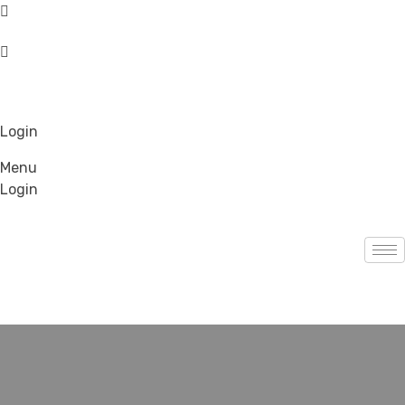
Login
Menu
Login