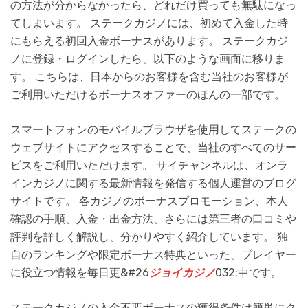
の方法が分からなかったら、どれだけ買っても無駄になっ
てしまいます。 ステークカジノには、初めて入金した時
にもらえる初回入金ボーナスがあります。 ステークカジ
ノに登録・ログインしたら、以下のような画面に移りま
す。 こちらは、日本からのお客様を含む当社のお客様が
ご利用いただけるボーナスオファーのほんの一部です。
スマートフォンのモバイルブラウザを使用してステークの
ウェブサイトにアクセスすることで、当社のすべてのサー
ビスをご利用いただけます。 サイチャンネルは、オンラ
インカジノに関する最新情報を発信する個人運営のブログ
サイトです。 各カジノのボーナスプロモーション、本人
確認の手順、入金・出金方法、さらには第三者の口コミや
評判を詳しく解説し、分かりやすく紹介しています。 独
自のランキングや限定ボーナス特典といった、プレイヤー
に役立つ情報を毎日更&#26
ジョイカジノ
032;中です。
ステークカジノの入金不要ボーナスの獲得条件は簡単にク