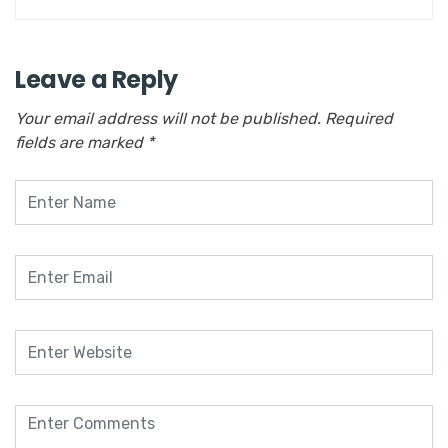
Leave a Reply
Your email address will not be published.
Required
fields are marked
*