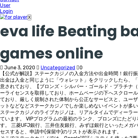
User
Login
X
eva life Beating b
games online
June 3, 2020
Uncategorized
0
【公式が解説】ステークカジノの入金方法や出金時間！銀行振込で
出金は入金と同じように「ウォレット」をクリックしたら、「
意されており、【ブロンズ・シルバー・ゴールド・プラチナ（
ーライセンスを取得しており、ホームページの下へスクロール
ており、厳しく規制された体制から公正なサービスと、ユーザ
ットなどなどステークカジノでしか楽しめないイベントが多い
ステークカジノのライブカジノは、リアルタイムでディーラー
ています。 VIPプログラムの最初のランク、ブロンズにたどり
す。 三菱UFJ銀行、三井住友銀行、みずほ銀行といったメガ
セスすると、申請中(保留中)のリストが表示されます。