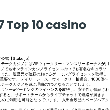
7 Top 10 casino
Stake jp】
テークカジノにはVIPウィークリー・マンスリーボーナスが用
ジノでもオンラインカジノライセンスの中でも有名なキュラソ
 また、運営元が信頼のおけるゲーミングライセンスを取得し
要です。 デイリーレース、ウィークリー抽選会、1000億ベ
ステークカジノを遊ぶ理由の1つとなることでしょう。
ュラソーeゲーミングのライセンスを取得し、安全性が保証され
達成すると、サポートチームからライブチャットで連絡が届きま
からのご利用も可能となっています。 入出金履歴のページへアク