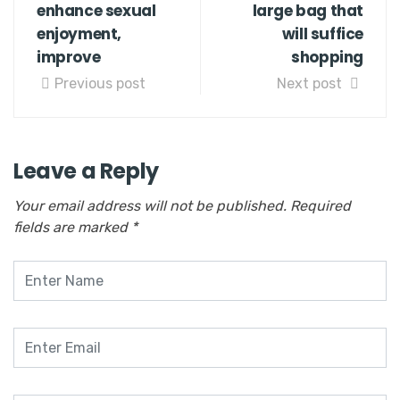
enhance sexual
large bag that
enjoyment,
will suffice
improve
shopping
Previous post
Next post
Leave a Reply
Your email address will not be published.
Required
fields are marked
*