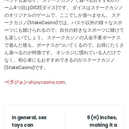
ベットもあるぞ。 ステークカジノで遊べるおすすめのゲ
ーム4つ目はDICE(ダイス)です。 ダイスはステークカジノ
のオリジナルのゲームで、ここでしか遊べません。 ステ
ークカジノ(StakeCasino)では、バスケ以外の様々なスポ
ーツにも賭けられるので、自分の好きなスポーツに賭けて
も楽しいでしょう。 ステークカジノの入金不要ボーナス
で遊んだ後も、ボーナスがついてくるので、お得にたくさ
ん遊べるのが特徴です。 オンカジに慣れている人だけで
なく、初心者にもおすすめできるのがステークカジノ
(StakeCasino)です。
ベラジョン
ohjoycasino.com
,
In general, sex
9 (H) inches,
toys can
making it a