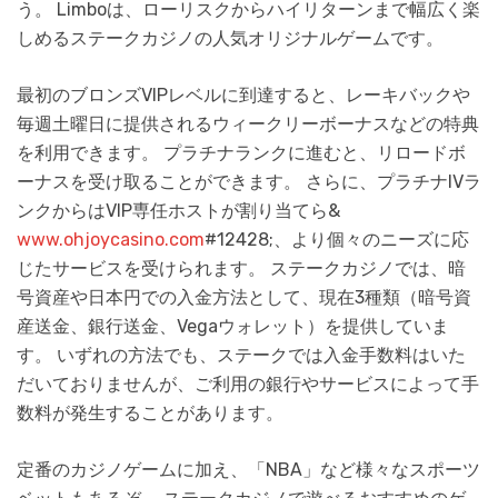
う。 Limboは、ローリスクからハイリターンまで幅広く楽
しめるステークカジノの人気オリジナルゲームです。
最初のブロンズVIPレベルに到達すると、レーキバックや
毎週土曜日に提供されるウィークリーボーナスなどの特典
を利用できます。 プラチナランクに進むと、リロードボ
ーナスを受け取ることができます。 さらに、プラチナIVラ
ンクからはVIP専任ホストが割り当てら&
www.ohjoycasino.com
#12428;、より個々のニーズに応
じたサービスを受けられます。 ステークカジノでは、暗
号資産や日本円での入金方法として、現在3種類（暗号資
産送金、銀行送金、Vegaウォレット）を提供していま
す。 いずれの方法でも、ステークでは入金手数料はいた
だいておりませんが、ご利用の銀行やサービスによって手
数料が発生することがあります。
定番のカジノゲームに加え、「NBA」など様々なスポーツ