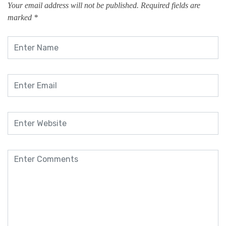
Your email address will not be published.
Required fields are
marked
*