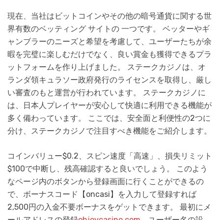
現在、当社はビットコインやその他の暗号通貨に関する世
界有数のベッティング サイトの 一つです。 ベッターやギ
ャンブラーのニーズと希望を考慮して、ユーザーたちが余
暇を完璧に楽しむだけでなく、良い賞金も獲得できるプラ
ットフォームを作り上げました。 ステークカジノは、オ
ランダ領キュラソー政府発行のライセンスを取得し、厳し
い審査のもと運営が行われています。 ステークカジノに
は、日本人プレイヤーが安心して快適に利用できる機能が
多く備わっています。 ここでは、安全面と利便性の2つに
分け、ステークカジノで注目すべき機能をご紹介します。
コインバリュー$0.2、スピン速度「高速」、損失リミット
$100で中断し、残高確認すると良いでしょう。 このよう
なページ内のボタンから登録画面に行くことができるの
で、ボーナスコード【oncasi】を入力して登録すれば
2,500円の入金不要ボーナスをゲットできます。 最初にメ
ールアドレスの登録
ohjoycasino.com
、ユーザー名の設