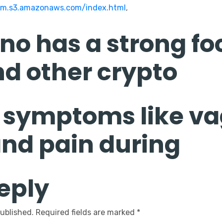
om.s3.amazonaws.com/index.html
,
no has a strong fo
nd other crypto
ymptoms like va
nd pain during
eply
published.
Required fields are marked
*