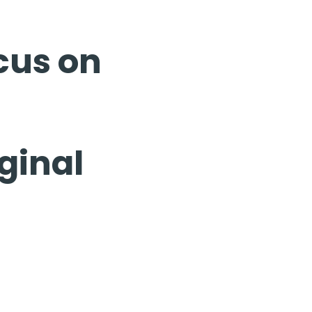
cus on
ginal