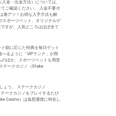
（入金・出金方法）については、
てご確認ください。 入金不要ボ
は激アツ！お得な入手方法も解
ームやスポーツベット、オリジナルゲ
数ですが、人気どころはほぼ全て
ベット額に応じた特典を毎日ゲット
べるように「VIPランク」が用
ムのほか、スポーツベットも用意
テークカジノ（Stake
しょう。 ステークカジノ
がステークカジノをプレイするたび
 Casino）は仮想通貨に特化し