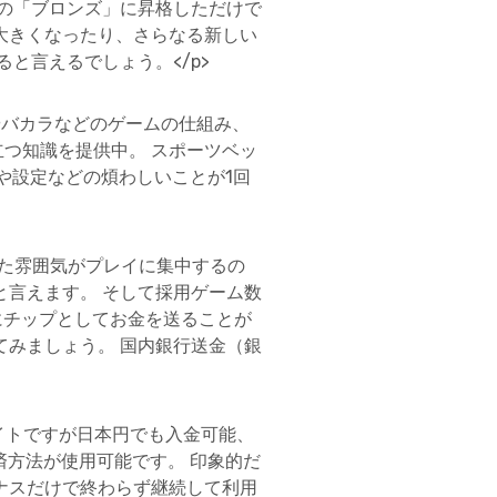
クの「ブロンズ」に昇格しただけで
大きくなったり、さらなる新しい
と言えるでしょう。</p>
やバカラなどのゲームの仕組み、
つ知識を提供中。 スポーツベッ
や設定などの煩わしいことが1回
いた雰囲気がプレイに集中するの
と言えます。 そして採用ゲーム数
にチップとしてお金を送ることが
てみましょう。 国内銀行送金（銀
サイトですが日本円でも入金可能、
決済方法が使用可能です。 印象的だ
ナスだけで終わらず継続して利用