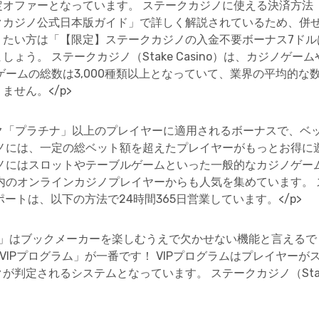
定オファーとなっています。 ステークカジノに使える決済方法
クカジノ公式日本版ガイド」で詳しく解説されているため、併せ
りたい方は「【限定】ステークカジノの入金不要ボーナス7ドル
ょう。 ステークカジノ（Stake Casino）は、カジノゲ
ゲームの総数は3,000種類以上となっていて、業界の平均的な
せん。</p>
ランク「プラチナ」以上のプレイヤーに適用されるボーナスで、
ノには、一定の総ベット額を超えたプレイヤーがもっとお得に遊
ジノにはスロットやテーブルゲームといった一般的なカジノゲー
内のオンラインカジノプレイヤーからも人気を集めています。 ス
ポートは、以下の方法で24時間365日営業しています。</p>
能」はブックメーカーを楽しむうえで欠かせない機能と言えるで
「VIPプログラム」が一番です！ VIPプログラムはプレイヤー
判定されるシステムとなっています。 ステークカジノ（Stake