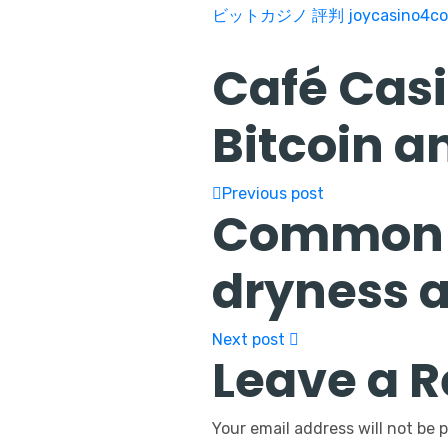
ビットカジノ 評判
joycasino4c
Café Casi
Bitcoin a
Previous post
Common s
dryness a
Next post
Leave a R
Your email address will not be 