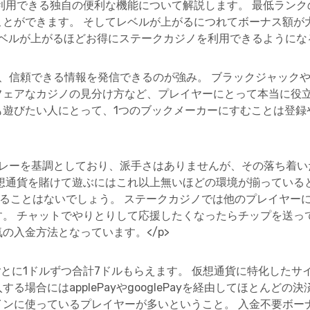
利用できる独自の便利な機能について解説します。 最低ラン
ことができます。 そしてレベルが上がるにつれてボーナス額が
レベルが上がるほどお得にステークカジノを利用できるようになる
そ、信頼できる情報を発信できるのが強み。 ブラックジャック
フェアなカジノの見分け方など、プレイヤーにとって本当に役立
遊びたい人にとって、1つのブックメーカーにすむことは登録
グレーを基調としており、派手さはありませんが、その落ち着
想通貨を賭けて遊ぶにはこれ以上無いほどの環境が揃っている
飽きることはないでしょう。 ステークカジノでは他のプレイヤー
。 チャットでやりとりして応援したくなったらチップを送っ
の入金方法となっています。</p>
間ごとに1ドルずつ合計7ドルもらえます。 仮想通貨に特化した
る場合にはapplePayやgooglePayを経由してほとんどの
インに使っているプレイヤーが多いということ。 入金不要ボー