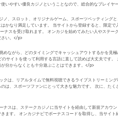
使いやすい優良カジノということなので、総合的なプレイヤー評
カジノ、スロット、オリジナルゲーム、スポーツベッティング
にはかなり満足しています。 当サイトから登録すると、限定で
金ボーナスを受け取れます。 オンカジを始めてみたい人やステー
い。</p>
を眺めながら、どのタイミングでキャッシュアウトするかを見極
翻訳などのサイトを使って利用する言語に直して読めば大丈夫です
が分からなくとも十分遊ぶことはできます。</p>
ブックは、リアルタイムで無料視聴できるライブストリーミング
るのは、スポーツファンにとって大きな魅力です。 次に、たく
ボーナスは、ステークカジノに当サイトを経由して新規アカウ
できます。 オンカジナビでボーナスコードを取得し、当サイト