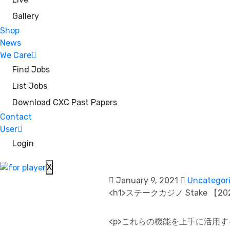
Gallery
Shop
News
We Care
Find Jobs
List Jobs
Download CXC Past Papers
Contact
User
Login
X
January 9, 2021
Uncategor
<h1>ステークカジノ Stake 
<p>これらの機能を上手に活用